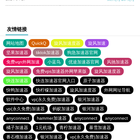
友情链接
网站地图
QuickQ
旋风加速度器
旋风加速
坚果加速器
tiktok加速器
狗急加速器官网
免费vqn外网加速
小蓝鸟
优途加速器官网
风驰加速器
旋风加速器
免费vps加速器外网苹果版
旋风加速度器
快连加速器
快连加速器官网入口
原子加速器
快鸭加速器
快柠檬加速器
旋风加速度器
外网网址导航
软件中心
vp(永久免费)加速器
银河加速器
vp(永久免费)加速器
蚂蚁加速器
银河加速器
anyconnect
hammer加速器
anyconnect
anyconnect
橘子加速器
1元机场
青柠加速器
暴雪加速器
番石榴加速器
银河加速器
vp(永久免费)加速器