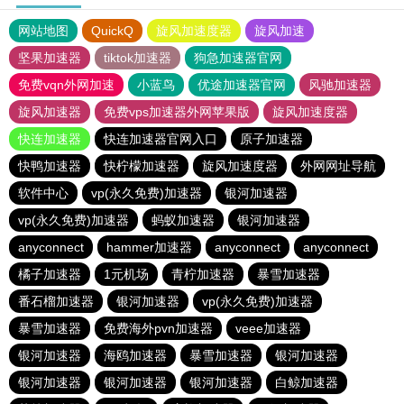
网站地图
QuickQ
旋风加速度器
旋风加速
坚果加速器
tiktok加速器
狗急加速器官网
免费vqn外网加速
小蓝鸟
优途加速器官网
风驰加速器
旋风加速器
免费vps加速器外网苹果版
旋风加速度器
快连加速器
快连加速器官网入口
原子加速器
快鸭加速器
快柠檬加速器
旋风加速度器
外网网址导航
软件中心
vp(永久免费)加速器
银河加速器
vp(永久免费)加速器
蚂蚁加速器
银河加速器
anyconnect
hammer加速器
anyconnect
anyconnect
橘子加速器
1元机场
青柠加速器
暴雪加速器
番石榴加速器
银河加速器
vp(永久免费)加速器
暴雪加速器
免费海外pvn加速器
veee加速器
银河加速器
海鸥加速器
暴雪加速器
银河加速器
银河加速器
银河加速器
银河加速器
白鲸加速器