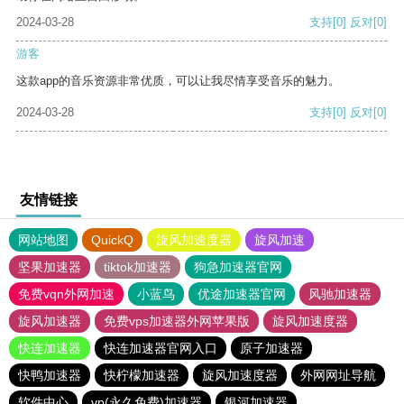
2024-03-28
支持
[0]
反对
[0]
游客
这款app的音乐资源非常优质，可以让我尽情享受音乐的魅力。
2024-03-28
支持
[0]
反对
[0]
友情链接
网站地图
QuickQ
旋风加速度器
旋风加速
坚果加速器
tiktok加速器
狗急加速器官网
免费vqn外网加速
小蓝鸟
优途加速器官网
风驰加速器
旋风加速器
免费vps加速器外网苹果版
旋风加速度器
快连加速器
快连加速器官网入口
原子加速器
快鸭加速器
快柠檬加速器
旋风加速度器
外网网址导航
软件中心
vp(永久免费)加速器
银河加速器