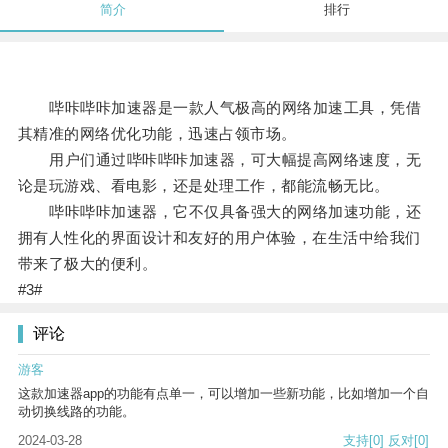
简介
排行
哔咔哔咔加速器是一款人气极高的网络加速工具，凭借
其精准的网络优化功能，迅速占领市场。
用户们通过哔咔哔咔加速器，可大幅提高网络速度，无
论是玩游戏、看电影，还是处理工作，都能流畅无比。
哔咔哔咔加速器，它不仅具备强大的网络加速功能，还
拥有人性化的界面设计和友好的用户体验，在生活中给我们
带来了极大的便利。
#3#
评论
游客
这款加速器app的功能有点单一，可以增加一些新功能，比如增加一个自
动切换线路的功能。
2024-03-28
支持
[0]
反对
[0]