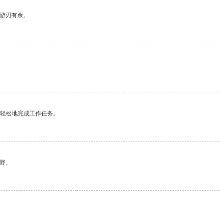
中游刃有余。
更轻松地完成工作任务。
野。