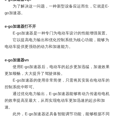
为了解决这一问题，一种新型设备应运而生，它就是E-
go加速器。
e-go加速器打不开
E-go加速器是一种专门为电动车设计的性能增强装置。
它以提高电力输出和优化控制系统为核心功能，能够为
电动车提供更强劲的动力和加速能力。
e-go加速器vn
使用E-go加速器后，电动车的起步更加迅猛，加速效果
更加顺畅，大大提升了驾驶体验。
E-go加速器的使用非常简便，只需将其安装在电动车的
控制系统中即可。
通过优化电力输出，E-go加速器能够将动力传递给电机
的效率提高至最大，从而实现电动车更加迅速的起步和加
速。
此外，E-go加速器还具备智能调节功能，能够根据不同