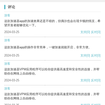
评论
游客
这款加速器app的加速效果还是不错的，但偶尔也会出现卡顿的情况，希
望开发者能够优化一下。
2024-03-25
支持
[0]
反对
[0]
游客
这款加速器app的操作非常简单，一键加速就能开启，非常方便。
2024-03-25
支持
[0]
反对
[0]
游客
这款加速器VPM应用程序可以给你提供最高速度和安全性的连接，并帮
助你在网络上自由移动。
2024-03-25
支持
[0]
反对
[0]
游客
这款加速器VPM应用程序可以给你提供最高速度和安全性的连接，并帮
助你在网络上自由移动。