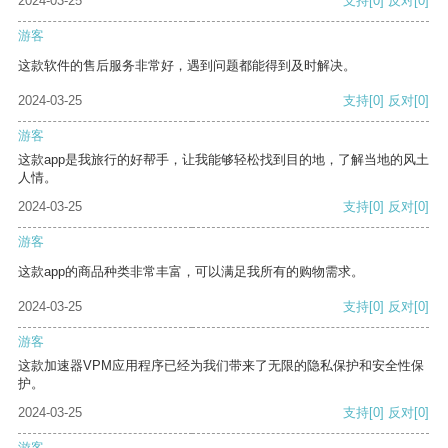
2024-03-25
支持
[0]
反对
[0]
游客
这款软件的售后服务非常好，遇到问题都能得到及时解决。
2024-03-25
支持
[0]
反对
[0]
游客
这款app是我旅行的好帮手，让我能够轻松找到目的地，了解当地的风土
人情。
2024-03-25
支持
[0]
反对
[0]
游客
这款app的商品种类非常丰富，可以满足我所有的购物需求。
2024-03-25
支持
[0]
反对
[0]
游客
这款加速器VPM应用程序已经为我们带来了无限的隐私保护和安全性保
护。
2024-03-25
支持
[0]
反对
[0]
游客